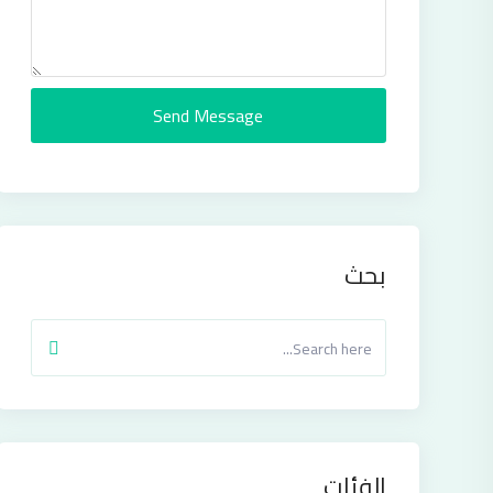
Send Message
بحث
الفئات