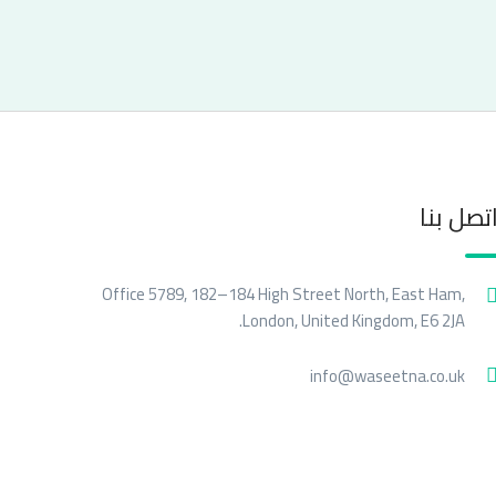
تصل بنا
Office 5789, 182–184 High Street North, East Ham,
London, United Kingdom, E6 2JA.
info@waseetna.co.uk