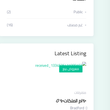
(2)
Public
غير مصنف
(16)
Latest Listing
معروض بيع
متفرقات
✨ام الملكات✨📿
Bradford